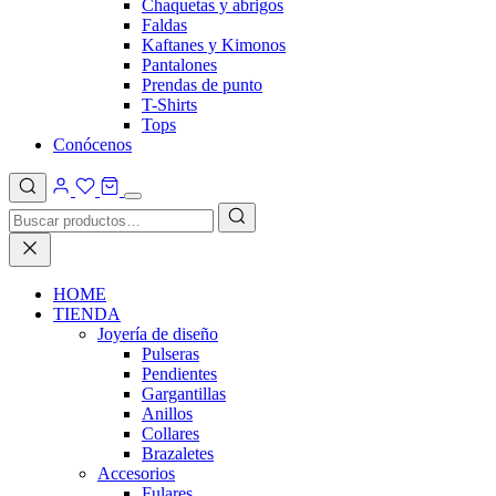
Chaquetas y abrigos
Faldas
Kaftanes y Kimonos
Pantalones
Prendas de punto
T-Shirts
Tops
Conócenos
HOME
TIENDA
Joyería de diseño
Pulseras
Pendientes
Gargantillas
Anillos
Collares
Brazaletes
Accesorios
Fulares