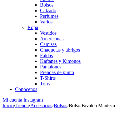
Bolsos
Calzado
Perfumes
Varios
Ropa
Vestidos
Americanas
Camisas
Chaquetas y abrigos
Faldas
Kaftanes y Kimonos
Pantalones
Prendas de punto
T-Shirts
Tops
Conócenos
Mi cuenta
Instagram
Inicio
›
Tienda
›
Accesorios
›
Bolsos
›
Bolso Bivalda Manteca