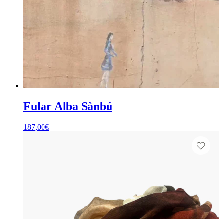
Fular Alba Sànbú
187,00
€