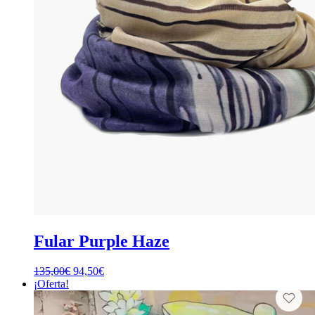
Fular Purple Haze
El
El
135,00
€
94,50
€
precio
precio
¡Oferta!
original
actual
era:
es: