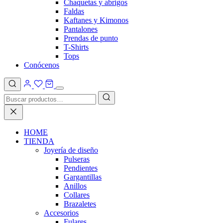
Chaquetas y abrigos
Faldas
Kaftanes y Kimonos
Pantalones
Prendas de punto
T-Shirts
Tops
Conócenos
HOME
TIENDA
Joyería de diseño
Pulseras
Pendientes
Gargantillas
Anillos
Collares
Brazaletes
Accesorios
Fulares