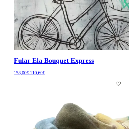
Fular Ela Bouquet Express
El
El
158,00
€
110,60
€
precio
precio
original
actual
era:
es:
158,00€.
110,60€.