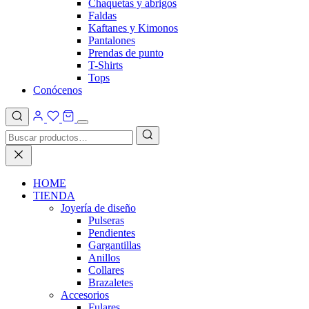
Chaquetas y abrigos
Faldas
Kaftanes y Kimonos
Pantalones
Prendas de punto
T-Shirts
Tops
Conócenos
HOME
TIENDA
Joyería de diseño
Pulseras
Pendientes
Gargantillas
Anillos
Collares
Brazaletes
Accesorios
Fulares