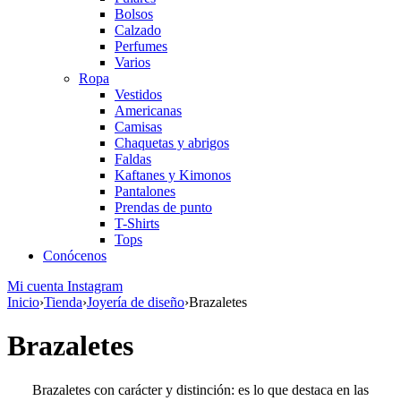
Bolsos
Calzado
Perfumes
Varios
Ropa
Vestidos
Americanas
Camisas
Chaquetas y abrigos
Faldas
Kaftanes y Kimonos
Pantalones
Prendas de punto
T-Shirts
Tops
Conócenos
Mi cuenta
Instagram
Inicio
›
Tienda
›
Joyería de diseño
›
Brazaletes
Brazaletes
Brazaletes con carácter y distinción: es lo que destaca en las