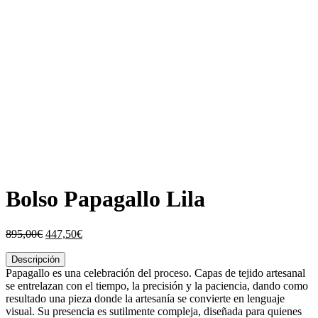
Bolso Papagallo Lila
El
El
895,00
€
447,50
€
precio
precio
original
actual
Descripción
era:
es:
Papagallo es una celebración del proceso. Capas de tejido artesanal
895,00€.
447,50€.
se entrelazan con el tiempo, la precisión y la paciencia, dando como
resultado una pieza donde la artesanía se convierte en lenguaje
visual. Su presencia es sutilmente compleja, diseñada para quienes