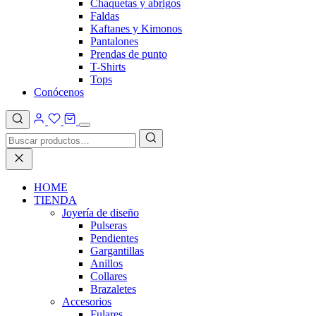
Chaquetas y abrigos
Faldas
Kaftanes y Kimonos
Pantalones
Prendas de punto
T-Shirts
Tops
Conócenos
HOME
TIENDA
Joyería de diseño
Pulseras
Pendientes
Gargantillas
Anillos
Collares
Brazaletes
Accesorios
Fulares