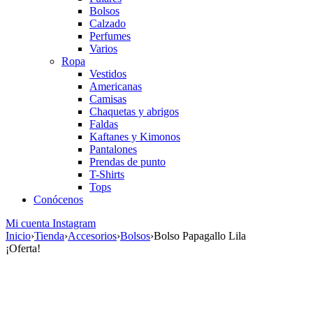
Bolsos
Calzado
Perfumes
Varios
Ropa
Vestidos
Americanas
Camisas
Chaquetas y abrigos
Faldas
Kaftanes y Kimonos
Pantalones
Prendas de punto
T-Shirts
Tops
Conócenos
Mi cuenta
Instagram
Inicio
›
Tienda
›
Accesorios
›
Bolsos
›
Bolso Papagallo Lila
¡Oferta!