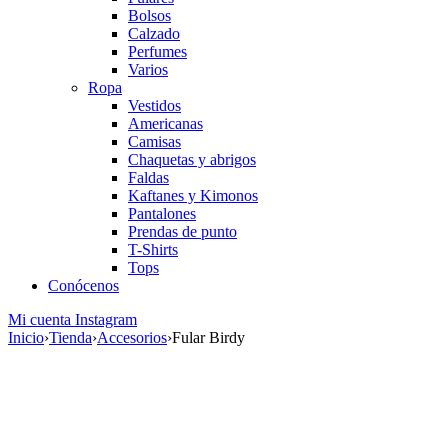
Bolsos
Calzado
Perfumes
Varios
Ropa
Vestidos
Americanas
Camisas
Chaquetas y abrigos
Faldas
Kaftanes y Kimonos
Pantalones
Prendas de punto
T-Shirts
Tops
Conócenos
Mi cuenta
Instagram
Inicio
›
Tienda
›
Accesorios
›
Fular Birdy