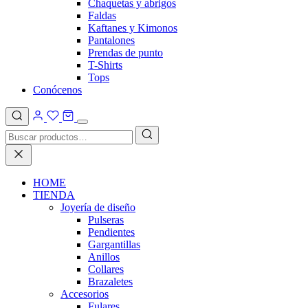
Chaquetas y abrigos
Faldas
Kaftanes y Kimonos
Pantalones
Prendas de punto
T-Shirts
Tops
Conócenos
HOME
TIENDA
Joyería de diseño
Pulseras
Pendientes
Gargantillas
Anillos
Collares
Brazaletes
Accesorios
Fulares