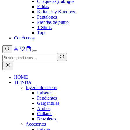
Chaquetas y abrigos
Faldas
Kaftanes y Kimonos
Pantalones
Prendas de punto
T-Shirts
Tops
Conócenos
HOME
TIENDA
Joyería de diseño
Pulseras
Pendientes
Gargantillas
Anillos
Collares
Brazaletes
Accesorios
Fulares