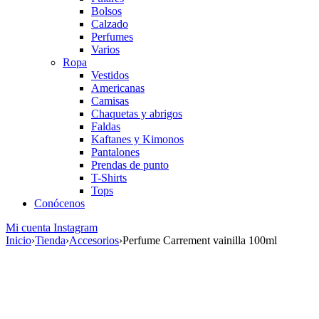
Bolsos
Calzado
Perfumes
Varios
Ropa
Vestidos
Americanas
Camisas
Chaquetas y abrigos
Faldas
Kaftanes y Kimonos
Pantalones
Prendas de punto
T-Shirts
Tops
Conócenos
Mi cuenta
Instagram
Inicio
›
Tienda
›
Accesorios
›
Perfume Carrement vainilla 100ml