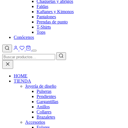
Chaquetas y abrigos
Faldas
Kaftanes y Kimonos
Pantalones
Prendas de punto
T-Shirts
Tops
Conócenos
HOME
TIENDA
Joyería de diseño
Pulseras
Pendientes
Gargantillas
Anillos
Collares
Brazaletes
Accesorios
Fulares