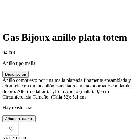
Gas Bijoux anillo plata totem
94,00
€
Anillo tipo malla.
Descripción
Anillo compuesto por una malla plateada finamente ensamblada y
adornada con un medallón esmaltado a mano adornado con lámina
de oro. Alto (medallón): 1,1 cm Ancho (malla): 0,9 cm
Circunferencia Tamaño: (Talla 52): 5,1 cm
Hay existencias
Gas
Añadir al carrito
Bijoux
anillo
plata
SKU:
10308