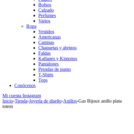
Bolsos
Calzado
Perfumes
Varios
Ropa
Vestidos
Americanas
Camisas
Chaquetas y abrigos
Faldas
Kaftanes y Kimonos
Pantalones
Prendas de punto
T-Shirts
Tops
Conócenos
Mi cuenta
Instagram
Inicio
›
Tienda
›
Joyería de diseño
›
Anillos
›
Gas Bijoux anillo plata
totem