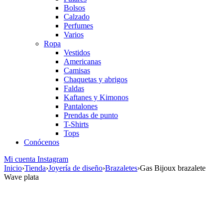
Bolsos
Calzado
Perfumes
Varios
Ropa
Vestidos
Americanas
Camisas
Chaquetas y abrigos
Faldas
Kaftanes y Kimonos
Pantalones
Prendas de punto
T-Shirts
Tops
Conócenos
Mi cuenta
Instagram
Inicio
›
Tienda
›
Joyería de diseño
›
Brazaletes
›
Gas Bijoux brazalete
Wave plata