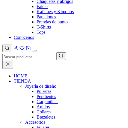
Chaquetas y abrigos
Faldas
Kaftanes y Kimonos
Pantalones
Prendas de punto
T-Shirts
Tops
Conócenos
HOME
TIENDA
Joyería de diseño
Pulseras
Pendientes
Gargantillas
Anillos
Collares
Brazaletes
Accesorios
Fulares