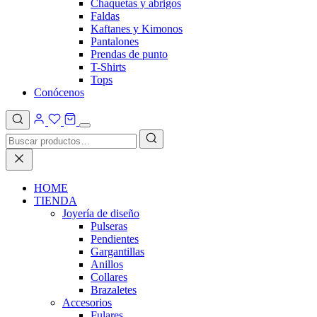
Chaquetas y abrigos
Faldas
Kaftanes y Kimonos
Pantalones
Prendas de punto
T-Shirts
Tops
Conócenos
HOME
TIENDA
Joyería de diseño
Pulseras
Pendientes
Gargantillas
Anillos
Collares
Brazaletes
Accesorios
Fulares