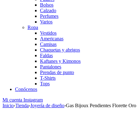
Bolsos
Calzado
Perfumes
Varios
Ropa
Vestidos
Americanas
Camisas
Chaquetas y abrigos
Faldas
Kaftanes y Kimonos
Pantalones
Prendas de punto
T-Shirts
Tops
Conócenos
Mi cuenta
Instagram
Inicio
›
Tienda
›
Joyería de diseño
›
Gas Bijoux Pendientes Florette Oro