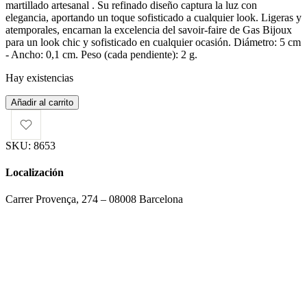
martillado
artesanal
. Su refinado diseño captura la luz con
elegancia, aportando un toque sofisticado a cualquier look. Ligeras y
atemporales, encarnan la excelencia del savoir-faire de Gas Bijoux
para un look chic y sofisticado en cualquier ocasión.
Diámetro: 5 cm
- Ancho: 0,1 cm.
Peso (cada pendiente): 2 g.
Hay existencias
Gas
Añadir al carrito
Bijoux
Pendientes
Florette
SKU:
8653
Oro
cantidad
Localización
Carrer Provença, 274 – 08008 Barcelona