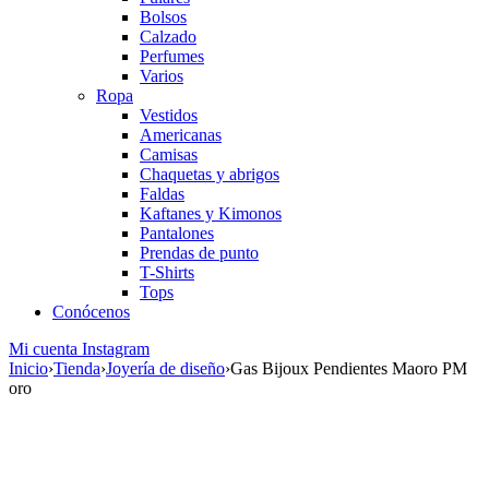
Bolsos
Calzado
Perfumes
Varios
Ropa
Vestidos
Americanas
Camisas
Chaquetas y abrigos
Faldas
Kaftanes y Kimonos
Pantalones
Prendas de punto
T-Shirts
Tops
Conócenos
Mi cuenta
Instagram
Inicio
›
Tienda
›
Joyería de diseño
›
Gas Bijoux Pendientes Maoro PM
oro