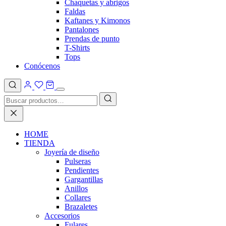
Chaquetas y abrigos
Faldas
Kaftanes y Kimonos
Pantalones
Prendas de punto
T-Shirts
Tops
Conócenos
HOME
TIENDA
Joyería de diseño
Pulseras
Pendientes
Gargantillas
Anillos
Collares
Brazaletes
Accesorios
Fulares