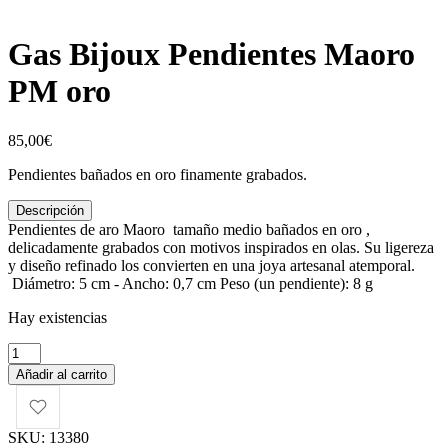
Gas Bijoux Pendientes Maoro
PM oro
85,00
€
Pendientes bañados en oro finamente grabados.
Descripción
Pendientes de aro Maoro tamaño medio bañados en oro
,
delicadamente grabados con motivos inspirados en olas. Su ligereza
y diseño refinado los convierten en una
joya artesanal
atemporal
.
Diámetro: 5 cm - Ancho: 0,7 cm Peso (un pendiente): 8 g
Hay existencias
Gas
Bijoux
Añadir al carrito
Pendientes
Maoro
PM
SKU:
13380
oro