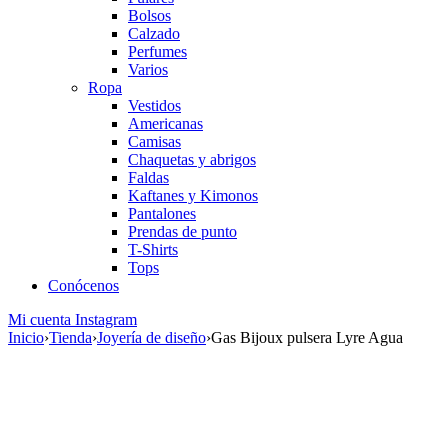
Bolsos
Calzado
Perfumes
Varios
Ropa
Vestidos
Americanas
Camisas
Chaquetas y abrigos
Faldas
Kaftanes y Kimonos
Pantalones
Prendas de punto
T-Shirts
Tops
Conócenos
Mi cuenta
Instagram
Inicio
›
Tienda
›
Joyería de diseño
›
Gas Bijoux pulsera Lyre Agua