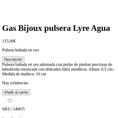
Gas Bijoux pulsera Lyre Agua
115,00
€
Pulsera bañada en oro
Descripción
Pulsera bañada en oro adornada con perlas de piedras preciosas de
labradorita enroscada con delicados hilos metálicos. Altura: 0,5 cm -
Medida de muñeca: 16 cm
Hay existencias
Gas
Añadir al carrito
Bijoux
pulsera
Lyre
SKU:
14067l
Agua
cantidad