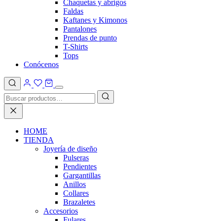
Chaquetas y abrigos
Faldas
Kaftanes y Kimonos
Pantalones
Prendas de punto
T-Shirts
Tops
Conócenos
HOME
TIENDA
Joyería de diseño
Pulseras
Pendientes
Gargantillas
Anillos
Collares
Brazaletes
Accesorios
Fulares