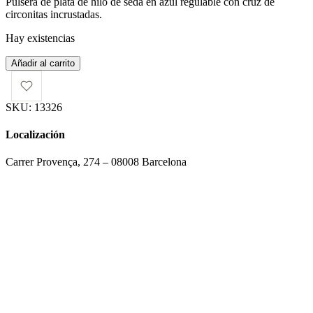
Pulsera de plata de hilo de seda en azul regulable con cruz de
circonitas incrustadas.
Hay existencias
Pulsera
Añadir al carrito
cruz
azul
cantidad
SKU:
13326
Localización
Carrer Provença, 274 – 08008 Barcelona