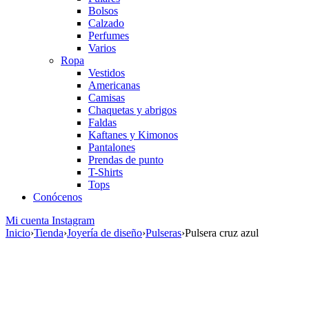
Bolsos
Calzado
Perfumes
Varios
Ropa
Vestidos
Americanas
Camisas
Chaquetas y abrigos
Faldas
Kaftanes y Kimonos
Pantalones
Prendas de punto
T-Shirts
Tops
Conócenos
Mi cuenta
Instagram
Inicio
›
Tienda
›
Joyería de diseño
›
Pulseras
›
Pulsera cruz azul