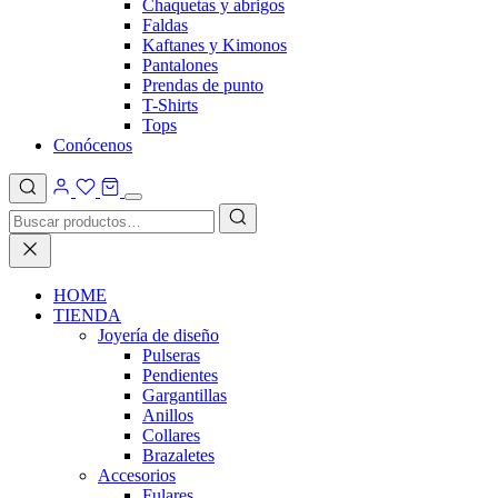
Chaquetas y abrigos
Faldas
Kaftanes y Kimonos
Pantalones
Prendas de punto
T-Shirts
Tops
Conócenos
HOME
TIENDA
Joyería de diseño
Pulseras
Pendientes
Gargantillas
Anillos
Collares
Brazaletes
Accesorios
Fulares