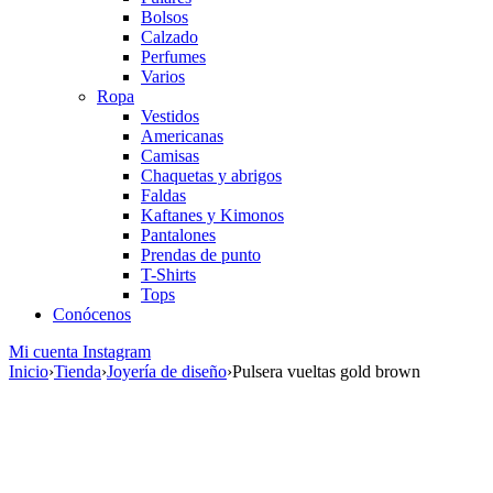
Bolsos
Calzado
Perfumes
Varios
Ropa
Vestidos
Americanas
Camisas
Chaquetas y abrigos
Faldas
Kaftanes y Kimonos
Pantalones
Prendas de punto
T-Shirts
Tops
Conócenos
Mi cuenta
Instagram
Inicio
›
Tienda
›
Joyería de diseño
›
Pulsera vueltas gold brown