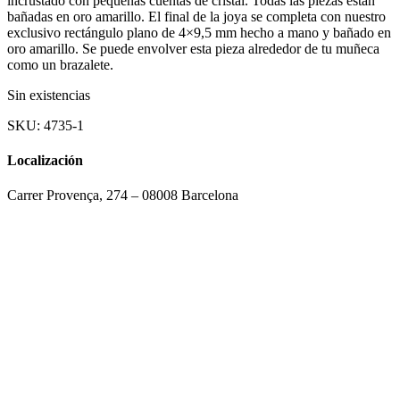
incrustado con pequeñas cuentas de cristal. Todas las piezas están
bañadas en oro amarillo. El final de la joya se completa con nuestro
exclusivo rectángulo plano de 4×9,5 mm hecho a mano y bañado en
oro amarillo. Se puede envolver esta pieza alrededor de tu muñeca
como un brazalete.
Sin existencias
SKU:
4735-1
Localización
Carrer Provença, 274 – 08008 Barcelona