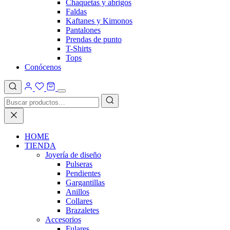
Chaquetas y abrigos
Faldas
Kaftanes y Kimonos
Pantalones
Prendas de punto
T-Shirts
Tops
Conócenos
HOME
TIENDA
Joyería de diseño
Pulseras
Pendientes
Gargantillas
Anillos
Collares
Brazaletes
Accesorios
Fulares