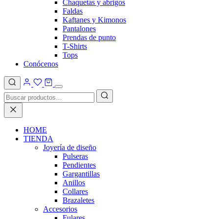
Chaquetas y abrigos
Faldas
Kaftanes y Kimonos
Pantalones
Prendas de punto
T-Shirts
Tops
Conócenos
HOME
TIENDA
Joyería de diseño
Pulseras
Pendientes
Gargantillas
Anillos
Collares
Brazaletes
Accesorios
Fulares