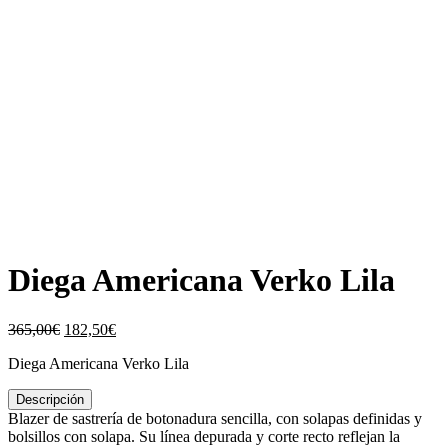
Diega Americana Verko Lila
El
El
365,00
€
182,50
€
precio
precio
Diega Americana Verko Lila
original
actual
era:
es:
Descripción
365,00€.
182,50€.
Blazer de sastrería de botonadura sencilla, con solapas definidas y
bolsillos con solapa. Su línea depurada y corte recto reflejan la