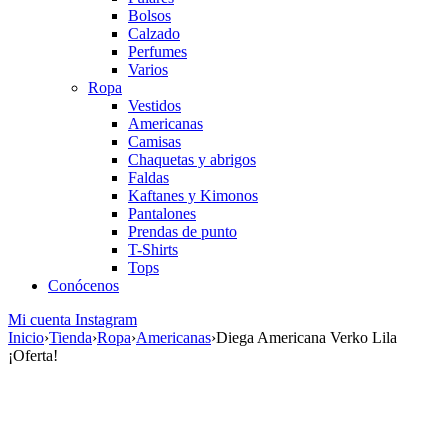
Bolsos
Calzado
Perfumes
Varios
Ropa
Vestidos
Americanas
Camisas
Chaquetas y abrigos
Faldas
Kaftanes y Kimonos
Pantalones
Prendas de punto
T-Shirts
Tops
Conócenos
Mi cuenta
Instagram
Inicio
›
Tienda
›
Ropa
›
Americanas
›
Diega Americana Verko Lila
¡Oferta!