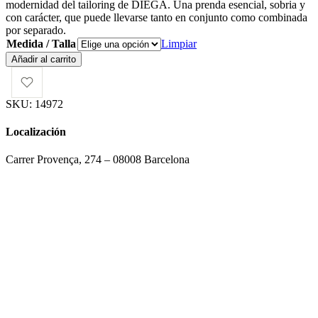
modernidad del tailoring de DIEGA. Una prenda esencial, sobria y
con carácter, que puede llevarse tanto en conjunto como combinada
por separado.
Medida / Talla
Limpiar
Diega
Añadir al carrito
Americana
Verko
Lila
SKU:
14972
cantidad
Localización
Carrer Provença, 274 – 08008 Barcelona