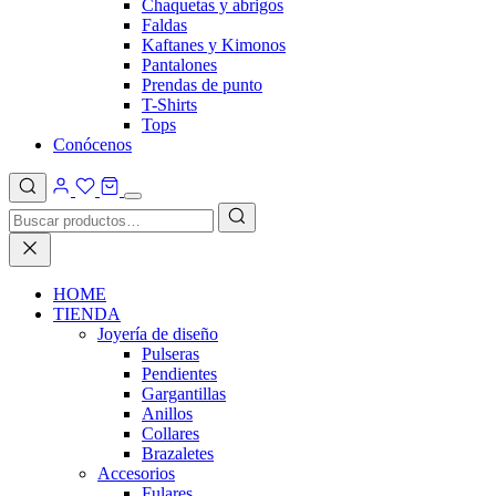
Chaquetas y abrigos
Faldas
Kaftanes y Kimonos
Pantalones
Prendas de punto
T-Shirts
Tops
Conócenos
HOME
TIENDA
Joyería de diseño
Pulseras
Pendientes
Gargantillas
Anillos
Collares
Brazaletes
Accesorios
Fulares