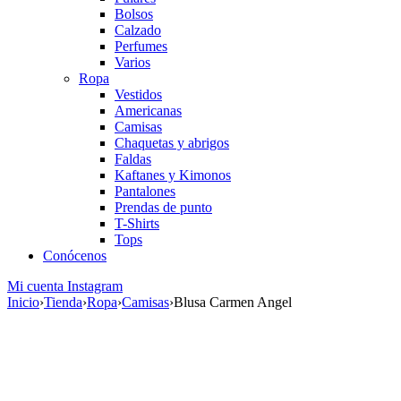
Bolsos
Calzado
Perfumes
Varios
Ropa
Vestidos
Americanas
Camisas
Chaquetas y abrigos
Faldas
Kaftanes y Kimonos
Pantalones
Prendas de punto
T-Shirts
Tops
Conócenos
Mi cuenta
Instagram
Inicio
›
Tienda
›
Ropa
›
Camisas
›
Blusa Carmen Angel