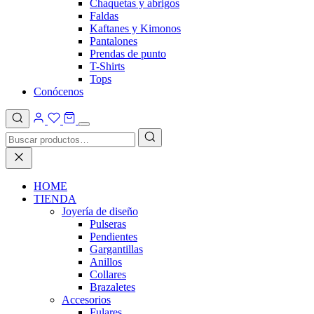
Chaquetas y abrigos
Faldas
Kaftanes y Kimonos
Pantalones
Prendas de punto
T-Shirts
Tops
Conócenos
HOME
TIENDA
Joyería de diseño
Pulseras
Pendientes
Gargantillas
Anillos
Collares
Brazaletes
Accesorios
Fulares