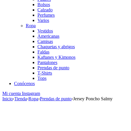
Bolsos
Calzado
Perfumes
Varios
Ropa
Vestidos
Americanas
Camisas
Chaquetas y abrigos
Faldas
Kaftanes y Kimonos
Pantalones
Prendas de punto
T-Shirts
Tops
Conócenos
Mi cuenta
Instagram
Inicio
›
Tienda
›
Ropa
›
Prendas de punto
›
Jersey Poncho Salmy