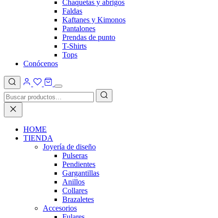
Chaquetas y abrigos
Faldas
Kaftanes y Kimonos
Pantalones
Prendas de punto
T-Shirts
Tops
Conócenos
HOME
TIENDA
Joyería de diseño
Pulseras
Pendientes
Gargantillas
Anillos
Collares
Brazaletes
Accesorios
Fulares