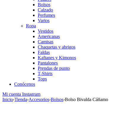
Bolsos
Calzado
Perfumes
Varios
Ropa
Vestidos
Americanas
Camisas
Chaquetas y abrigos
Faldas
Kaftanes y Kimonos
Pantalones
Prendas de punto
T-Shirts
Tops
Conócenos
Mi cuenta
Instagram
Inicio
›
Tienda
›
Accesorios
›
Bolsos
›
Bolso Bivalda Cáñamo