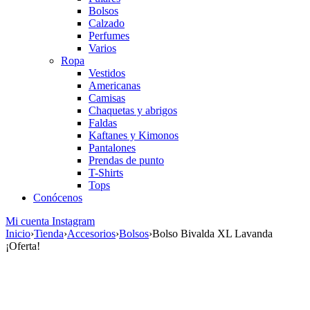
Bolsos
Calzado
Perfumes
Varios
Ropa
Vestidos
Americanas
Camisas
Chaquetas y abrigos
Faldas
Kaftanes y Kimonos
Pantalones
Prendas de punto
T-Shirts
Tops
Conócenos
Mi cuenta
Instagram
Inicio
›
Tienda
›
Accesorios
›
Bolsos
›
Bolso Bivalda XL Lavanda
¡Oferta!