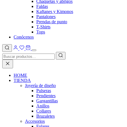
Chaquetas y abrigos
Faldas
Kaftanes y Kimonos
Pantalones
Prendas de punto
T-Shirts
Tops
Conócenos
HOME
TIENDA
Joyería de diseño
Pulseras
Pendientes
Gargantillas
Anillos
Collares
Brazaletes
Accesorios
Fulares