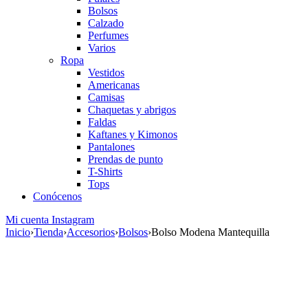
Bolsos
Calzado
Perfumes
Varios
Ropa
Vestidos
Americanas
Camisas
Chaquetas y abrigos
Faldas
Kaftanes y Kimonos
Pantalones
Prendas de punto
T-Shirts
Tops
Conócenos
Mi cuenta
Instagram
Inicio
›
Tienda
›
Accesorios
›
Bolsos
›
Bolso Modena Mantequilla