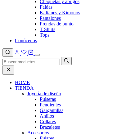
Chaquetas y abrigos
Faldas
Kaftanes y Kimonos
Pantalones
Prendas de punto
T-Shirts
Tops
Conócenos
HOME
TIENDA
Joyería de diseño
Pulseras
Pendientes
Gargantillas
Anillos
Collares
Brazaletes
Accesorios
Fulares