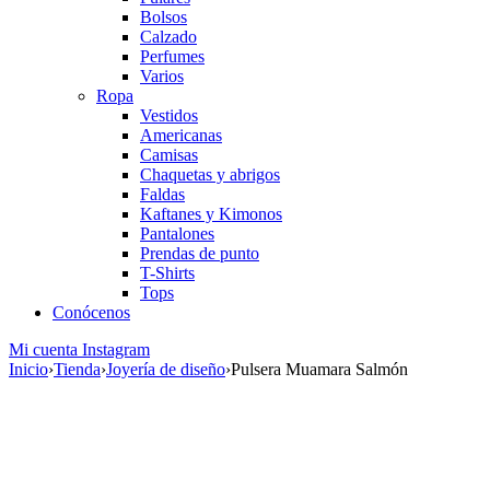
Bolsos
Calzado
Perfumes
Varios
Ropa
Vestidos
Americanas
Camisas
Chaquetas y abrigos
Faldas
Kaftanes y Kimonos
Pantalones
Prendas de punto
T-Shirts
Tops
Conócenos
Mi cuenta
Instagram
Inicio
›
Tienda
›
Joyería de diseño
›
Pulsera Muamara Salmón