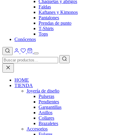
Chaquetas y abrigos
Faldas
Kaftanes y Kimonos
Pantalones
Prendas de punto
T-Shirts
Tops
Conócenos
HOME
TIENDA
Joyería de diseño
Pulseras
Pendientes
Gargantillas
Anillos
Collares
Brazaletes
Accesorios
Fulares