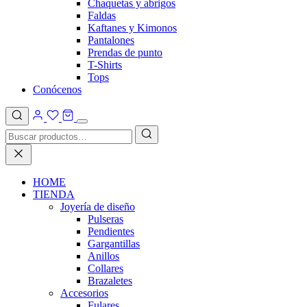
Chaquetas y abrigos
Faldas
Kaftanes y Kimonos
Pantalones
Prendas de punto
T-Shirts
Tops
Conócenos
HOME
TIENDA
Joyería de diseño
Pulseras
Pendientes
Gargantillas
Anillos
Collares
Brazaletes
Accesorios
Fulares