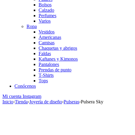
Bolsos
Calzado
Perfumes
Varios
Ropa
Vestidos
Americanas
Camisas
Chaquetas y abrigos
Faldas
Kaftanes y Kimonos
Pantalones
Prendas de punto
T-Shirts
Tops
Conócenos
Mi cuenta
Instagram
Inicio
›
Tienda
›
Joyería de diseño
›
Pulseras
›
Pulsera Sky