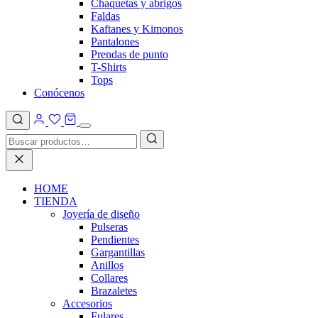
Chaquetas y abrigos
Faldas
Kaftanes y Kimonos
Pantalones
Prendas de punto
T-Shirts
Tops
Conócenos
HOME
TIENDA
Joyería de diseño
Pulseras
Pendientes
Gargantillas
Anillos
Collares
Brazaletes
Accesorios
Fulares