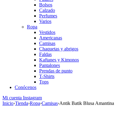
Bolsos
Calzado
Perfumes
Varios
Ropa
Vestidos
Americanas
Camisas
Chaquetas y abrigos
Faldas
Kaftanes y Kimonos
Pantalones
Prendas de punto
T-Shirts
Tops
Conócenos
Mi cuenta
Instagram
Inicio
›
Tienda
›
Ropa
›
Camisas
›
Antik Batik Blusa Amantina