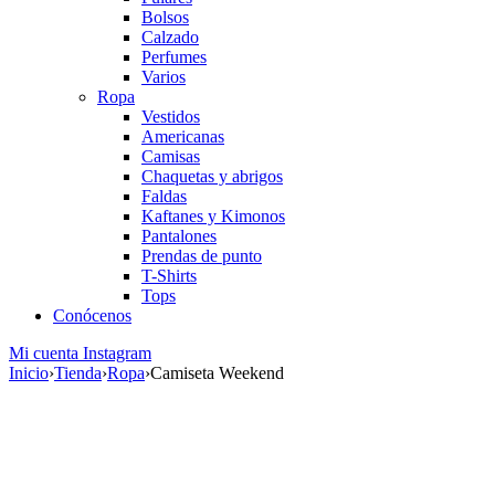
Bolsos
Calzado
Perfumes
Varios
Ropa
Vestidos
Americanas
Camisas
Chaquetas y abrigos
Faldas
Kaftanes y Kimonos
Pantalones
Prendas de punto
T-Shirts
Tops
Conócenos
Mi cuenta
Instagram
Inicio
›
Tienda
›
Ropa
›
Camiseta Weekend