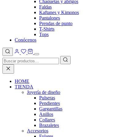
Chaquetas y abrigos
Faldas
Kaftanes y Kimonos
Pantalones
Prendas de punto
T-Shirts
Tops
Conócenos
HOME
TIENDA
Joyería de diseño
Pulseras
Pendientes
Gargantillas
Anillos
Collares
Brazaletes
Accesorios
Fulares