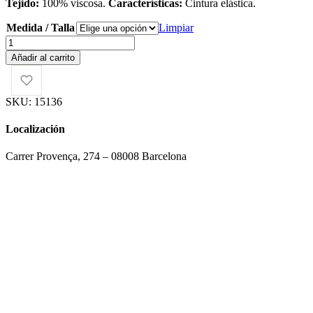
Tejido:
100% viscosa.
Características:
Cintura elástica.
Medida / Talla
Limpiar
Falda
Vanessa
Añadir al carrito
cantidad
SKU:
15136
Localización
Carrer Provença, 274 – 08008 Barcelona