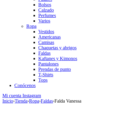
Bolsos
Calzado
Perfumes
Varios
Ropa
Vestidos
Americanas
Camisas
Chaquetas y abrigos
Faldas
Kaftanes y Kimonos
Pantalones
Prendas de punto
T-Shirts
Tops
Conócenos
Mi cuenta
Instagram
Inicio
›
Tienda
›
Ropa
›
Faldas
›
Falda Vanessa