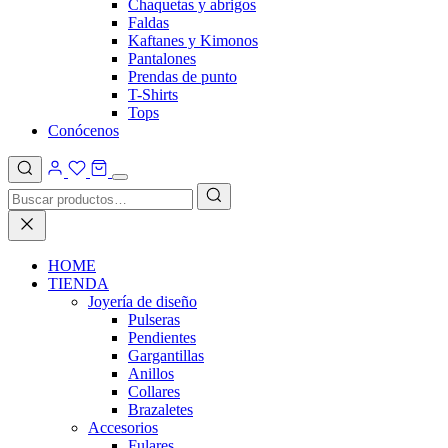
Chaquetas y abrigos
Faldas
Kaftanes y Kimonos
Pantalones
Prendas de punto
T-Shirts
Tops
Conócenos
HOME
TIENDA
Joyería de diseño
Pulseras
Pendientes
Gargantillas
Anillos
Collares
Brazaletes
Accesorios
Fulares