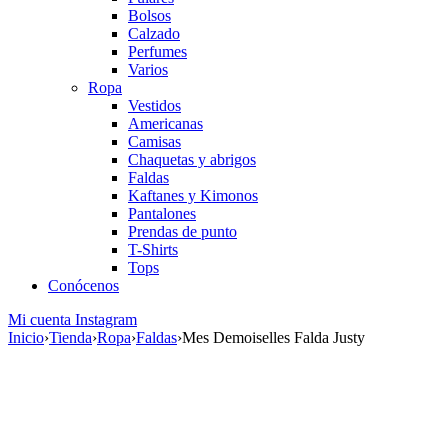
Bolsos
Calzado
Perfumes
Varios
Ropa
Vestidos
Americanas
Camisas
Chaquetas y abrigos
Faldas
Kaftanes y Kimonos
Pantalones
Prendas de punto
T-Shirts
Tops
Conócenos
Mi cuenta
Instagram
Inicio
›
Tienda
›
Ropa
›
Faldas
›
Mes Demoiselles Falda Justy