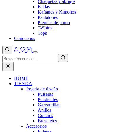
Chaquetas y abrigos
Faldas
Kaftanes y Kimonos
Pantalones
Prendas de punto
T-Shirts
Tops
Conócenos
HOME
TIENDA
Joyería de diseño
Pulseras
Pendientes
Gargantillas
Anillos
Collares
Brazaletes
Accesorios
Fulares