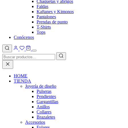
Chaquetas y abrigos
Faldas
Kaftanes y Kimonos
Pantalones
Prendas de punto
T-Shirts
Tops
Conócenos
HOME
TIENDA
Joyería de diseño
Pulseras
Pendientes
Gargantillas
Anillos
Collares
Brazaletes
Accesorios
Fulares