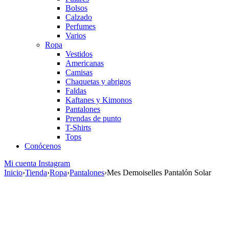
Bolsos
Calzado
Perfumes
Varios
Ropa
Vestidos
Americanas
Camisas
Chaquetas y abrigos
Faldas
Kaftanes y Kimonos
Pantalones
Prendas de punto
T-Shirts
Tops
Conócenos
Mi cuenta
Instagram
Inicio
›
Tienda
›
Ropa
›
Pantalones
›
Mes Demoiselles Pantalón Solar