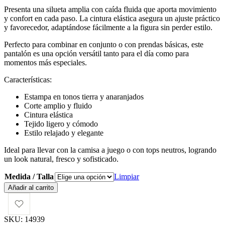
Presenta una silueta amplia con caída fluida que aporta movimiento
y confort en cada paso. La cintura elástica asegura un ajuste práctico
y favorecedor, adaptándose fácilmente a la figura sin perder estilo.
Perfecto para combinar en conjunto o con prendas básicas, este
pantalón es una opción versátil tanto para el día como para
momentos más especiales.
Características:
Estampa en tonos tierra y anaranjados
Corte amplio y fluido
Cintura elástica
Tejido ligero y cómodo
Estilo relajado y elegante
Ideal para llevar con la camisa a juego o con tops neutros, logrando
un look natural, fresco y sofisticado.
Medida / Talla
Limpiar
Mes
Añadir al carrito
Demoiselles
Pantalón
Solar
SKU:
14939
cantidad