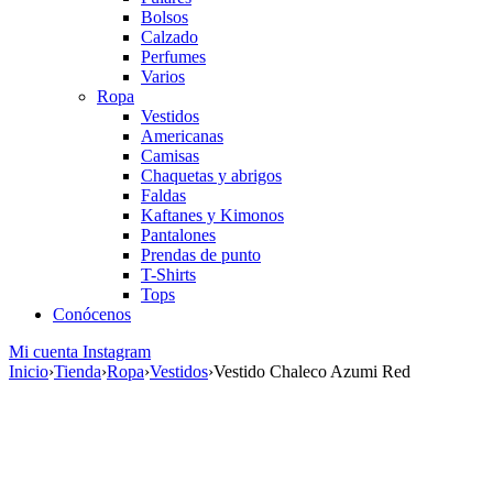
Bolsos
Calzado
Perfumes
Varios
Ropa
Vestidos
Americanas
Camisas
Chaquetas y abrigos
Faldas
Kaftanes y Kimonos
Pantalones
Prendas de punto
T-Shirts
Tops
Conócenos
Mi cuenta
Instagram
Inicio
›
Tienda
›
Ropa
›
Vestidos
›
Vestido Chaleco Azumi Red