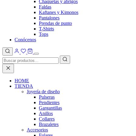
Chaquetas y abrigos
Faldas
Kaftanes y Kimonos
Pantalones
Prendas de punto
T-Shirts
Tops
Conócenos
HOME
TIENDA
Joyería de diseño
Pulseras
Pendientes
Gargantillas
Anillos
Collares
Brazaletes
Accesorios
Fulares