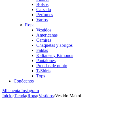
Bolsos
Calzado
Perfumes
Varios
Ropa
Vestidos
Americanas
Camisas
Chaquetas y abrigos
Faldas
Kaftanes y Kimonos
Pantalones
Prendas de punto
T-Shirts
Tops
Conócenos
Mi cuenta
Instagram
Inicio
›
Tienda
›
Ropa
›
Vestidos
›
Vestido Makoi