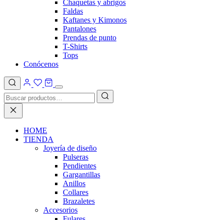
Chaquetas y abrigos
Faldas
Kaftanes y Kimonos
Pantalones
Prendas de punto
T-Shirts
Tops
Conócenos
HOME
TIENDA
Joyería de diseño
Pulseras
Pendientes
Gargantillas
Anillos
Collares
Brazaletes
Accesorios
Fulares