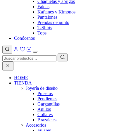
Chaquetas y abrigos
Faldas
Kaftanes y Kimonos
Pantalones
Prendas de punto
T-Shirts
Tops
Conócenos
HOME
TIENDA
Joyería de diseño
Pulseras
Pendientes
Gargantillas
Anillos
Collares
Brazaletes
Accesorios
Fulares