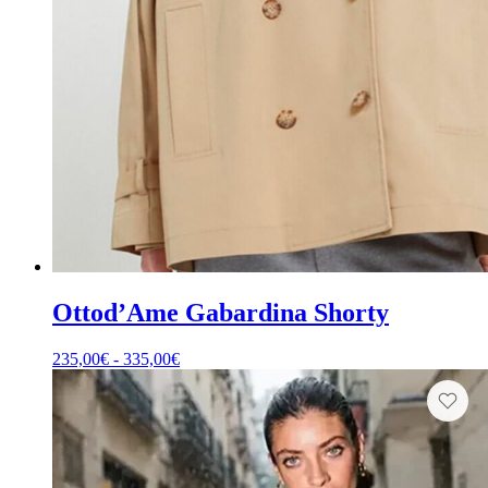
Ottod’Ame Gabardina Shorty
Rango
235,00
€
-
335,00
€
de
precios:
desde
235,00€
hasta
335,00€