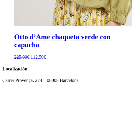
Otto d’Ame chaqueta verde con
capucha
El
El
225,00
€
112,50
€
precio
precio
original
actual
Localización
era:
es:
225,00€.
112,50€.
Carrer Provença, 274 – 08008 Barcelona