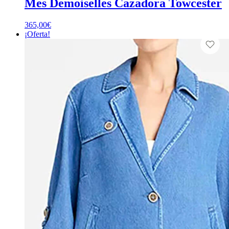
Mes Demoiselles Cazadora Towcester
365,00
€
¡Oferta!