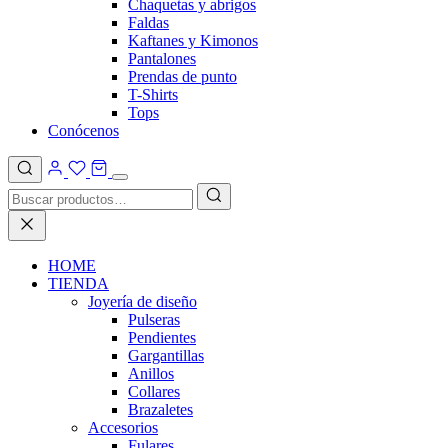
Chaquetas y abrigos
Faldas
Kaftanes y Kimonos
Pantalones
Prendas de punto
T-Shirts
Tops
Conócenos
HOME
TIENDA
Joyería de diseño
Pulseras
Pendientes
Gargantillas
Anillos
Collares
Brazaletes
Accesorios
Fulares