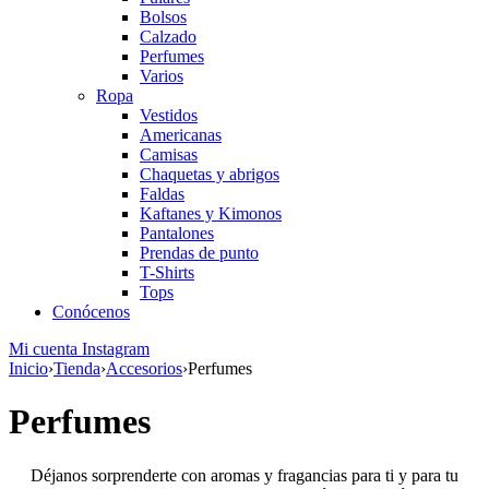
Bolsos
Calzado
Perfumes
Varios
Ropa
Vestidos
Americanas
Camisas
Chaquetas y abrigos
Faldas
Kaftanes y Kimonos
Pantalones
Prendas de punto
T-Shirts
Tops
Conócenos
Mi cuenta
Instagram
Inicio
›
Tienda
›
Accesorios
›
Perfumes
Perfumes
Déjanos sorprenderte con aromas y fragancias para ti y para tu