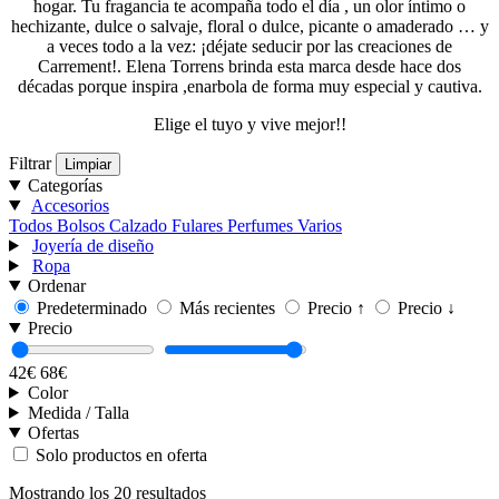
hogar. Tu fragancia te acompaña todo el día , un olor íntimo o
hechizante, dulce o salvaje, floral o dulce, picante o amaderado … y
a veces todo a la vez: ¡déjate seducir por las creaciones de
Carrement!. Elena Torrens brinda esta marca desde hace dos
décadas porque inspira ,enarbola de forma muy especial y cautiva.
Elige el tuyo y vive mejor!!
Filtrar
Limpiar
Categorías
Accesorios
Todos
Bolsos
Calzado
Fulares
Perfumes
Varios
Joyería de diseño
Ropa
Ordenar
Predeterminado
Más recientes
Precio ↑
Precio ↓
Precio
42€
68€
Color
Medida / Talla
Ofertas
Solo productos en oferta
Mostrando los 20 resultados